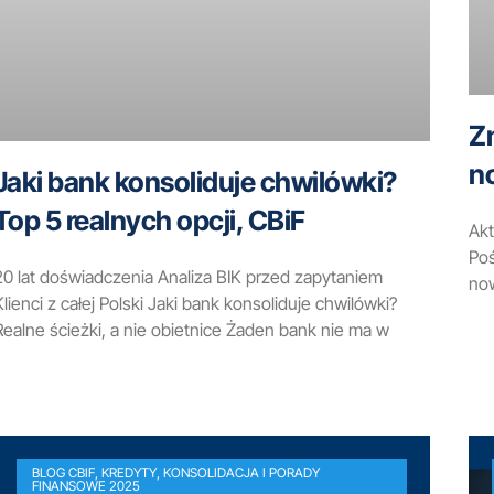
Z
n
Jaki bank konsoliduje chwilówki?
Top 5 realnych opcji, CBiF
Akt
Poś
20 lat doświadczenia Analiza BIK przed zapytaniem
now
Klienci z całej Polski Jaki bank konsoliduje chwilówki?
Realne ścieżki, a nie obietnice Żaden bank nie ma w
BLOG CBIF, KREDYTY, KONSOLIDACJA I PORADY
FINANSOWE 2025