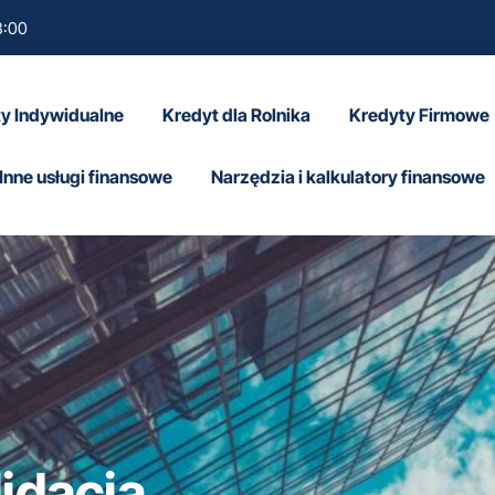
8:00
y Indywidualne
Kredyt dla Rolnika
Kredyty Firmowe
Inne usługi finansowe
Narzędzia i kalkulatory finansowe
lidacja