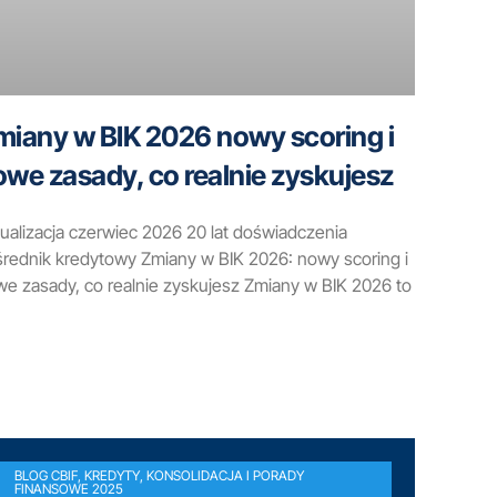
miany w BIK 2026 nowy scoring i
owe zasady, co realnie zyskujesz
ualizacja czerwiec 2026 20 lat doświadczenia
rednik kredytowy Zmiany w BIK 2026: nowy scoring i
e zasady, co realnie zyskujesz Zmiany w BIK 2026 to
BLOG CBIF, KREDYTY, KONSOLIDACJA I PORADY
FINANSOWE 2025