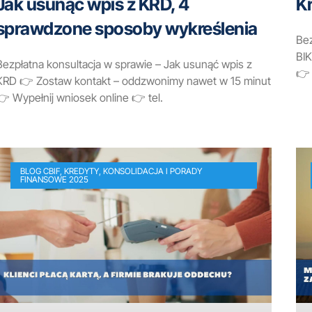
Jak usunąć wpis z KRD, 4
Kr
sprawdzone sposoby wykreślenia
Bez
BI
Bezpłatna konsultacja w sprawie – Jak usunąć wpis z
👉 
KRD 👉 Zostaw kontakt – oddzwonimy nawet w 15 minut
👉 Wypełnij wniosek online 👉 tel.
BLOG CBIF, KREDYTY, KONSOLIDACJA I PORADY
FINANSOWE 2025