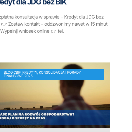
edyt dla JDG bez BIK
płatna konsultacja w sprawie – Kredyt dla JDG bez
K 👉 Zostaw kontakt – oddzwonimy nawet w 15 minut
Wypełnij wniosek online 👉 tel.
BLOG CBIF, KREDYTY, KONSOLIDACJA I PORADY
FINANSOWE 2025