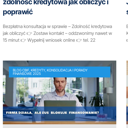
zdolność kredytowa jak obliczyć i
poprawić
Bezpłatna konsultacja w sprawie – Zdolność kredytowa
jak obliczyć 👉 Zostaw kontakt – oddzwonimy nawet w
15 minut 👉 Wypełnij wniosek online 👉 tel. 22
BLOG CBIF, KREDYTY, KONSOLIDACJA I PORADY
FINANSOWE 2025