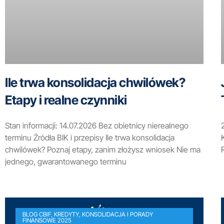
Ile trwa konsolidacja chwilówek?
Etapy i realne czynniki
Stan informacji: 14.07.2026 Bez obietnicy nierealnego
terminu Źródła BIK i przepisy Ile trwa konsolidacja
chwilówek? Poznaj etapy, zanim złożysz wniosek Nie ma
jednego, gwarantowanego terminu
BLOG CBIF, KREDYTY, KONSOLIDACJA I PORADY
FINANSOWE 2025