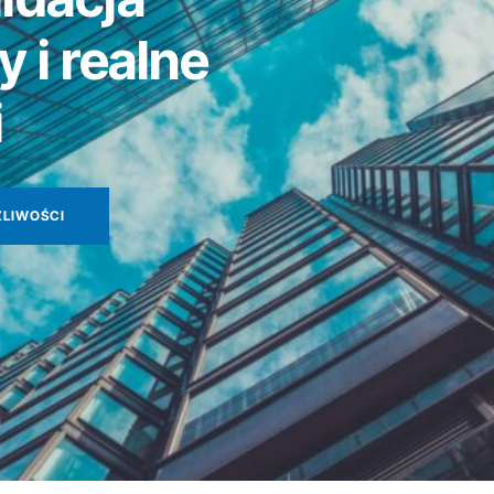
 i realne
i
ŻLIWOŚCI