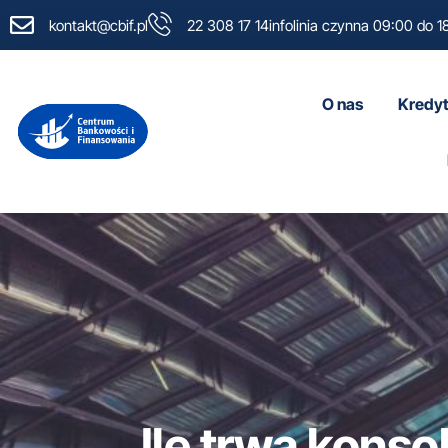
kontakt@cbif.pl
22 308 17 14
infolinia czynna 09:00 do 1
O nas
Kredyt
Ile trwa konso