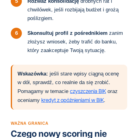
Rozważ konsolidację
drobnych rat i
chwilówek, jeśli rozbijają budżet i grożą
poślizgiem.
Skonsultuj profil z pośrednikiem
zanim
złożysz wniosek, żeby trafić do banku,
który zaakceptuje Twoją sytuację.
Wskazówka:
jeśli stare wpisy ciągną ocenę
w dół, sprawdź, co realnie da się zrobić.
czyszczenia BIK
Pomagamy w temacie
oraz
kredyt z opóźnieniami w BIK
oceniamy
.
WAŻNA GRANICA
Czego nowy scoring nie