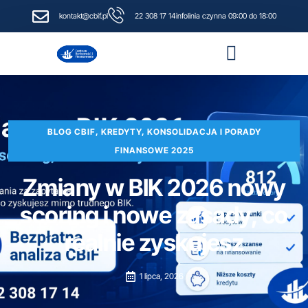
kontakt@cbif.pl
22 308 17 14
infolinia czynna 09:00 do 18:00
Narzędzia i kalkulatory finansowe
BLOG CBIF, KREDYTY, KONSOLIDACJA I PORADY
FINANSOWE 2025
Zmiany w BIK 2026 nowy
scoring i nowe zasady, co
realnie zyskujesz
1 lipca, 2026