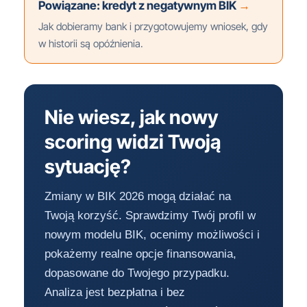
Powiązane: kredyt z negatywnym BIK
→
Jak dobieramy bank i przygotowujemy wniosek, gdy
w historii są opóźnienia.
Nie wiesz, jak nowy
scoring widzi Twoją
sytuację?
Zmiany w BIK 2026 mogą działać na
Twoją korzyść. Sprawdzimy Twój profil w
nowym modelu BIK, ocenimy możliwości i
pokażemy realne opcje finansowania,
dopasowane do Twojego przypadku.
Analiza jest bezpłatna i bez