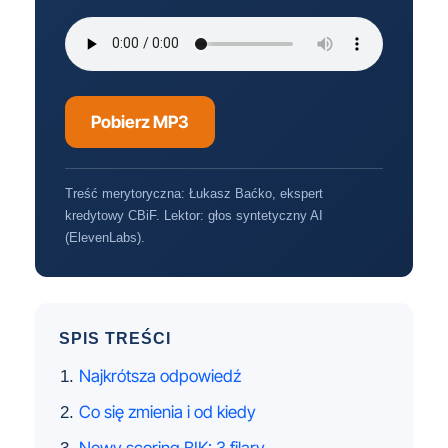
Pobierz MP3
Treść merytoryczna: Łukasz Baćko, ekspert
kredytowy CBiF. Lektor: głos syntetyczny AI
(ElevenLabs).
SPIS TREŚCI
Najkrótsza odpowiedź
Co się zmienia i od kiedy
Nowy scoring BIK: 3 filary