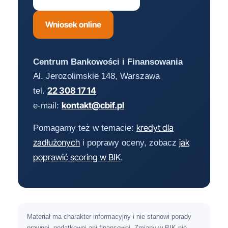
Wniosek online
Centrum Bankowości i Finansowania
Al. Jerozolimskie 148, Warszawa
22 308 17 14
tel.
kontakt@cbif.pl
e-mail:
kredyt dla
Pomagamy też w temacie:
zadłużonych
jak
i poprawy oceny, zobacz
poprawić scoring w BIK
.
Materiał ma charakter informacyjny i nie stanowi porady
prawnej, podatkowej ani finansowej. Zmiany w BIK nie