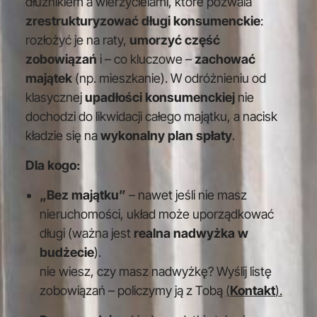
dłużnikiem a wierzycielami, które pozwala
zrestrukturyzować długi konsumenckie
:
rozłożyć je na raty,
umorzyć część
zobowiązań
i – co kluczowe –
zachować
majątek
(np. mieszkanie). W odróżnieniu od
klasycznej
upadłości konsumenckiej
nie
dochodzi do likwidacji całego majątku, a nacisk
kładzie się na
wykonalny plan spłaty
.
Dla kogo:
„Bez majątku”
– nawet jeśli nie masz
nieruchomości, układ może uporządkować
długi (ważna jest
realna nadwyżka w
budżecie
).
nie wiesz, czy masz nadwyżkę? Wyślij listę
zobowiązań – policzymy ją z Tobą
(
Kontakt
).