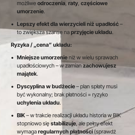
możliwe
odroczenia
,
raty
,
częściowe
umorzenie
.
Lepszy efekt dla wierzycieli niż upadłość
–
to zwiększa szanse na
przyjęcie układu
.
Ryzyka / „cena” układu:
Mniejsze umorzenie
niż w wielu sprawach
upadłościowych – w zamian
zachowujesz
majątek
.
Dyscyplina w budżecie
– plan spłaty musi
być wykonalny; brak płatności = ryzyko
uchylenia układu
.
BIK
– w trakcie realizacji układu historia w BIK
stopniowo się
stabilizuje
, ale pełny efekt
wymaga
regularnych płatności
(sprawdź