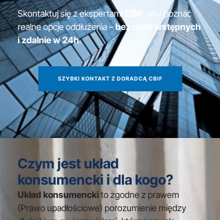
Skontaktuj się z ekspertami
CBIF
, aby poznać
realne opcje oddłużenia –
bez opłat wstępnych
i zdalnie w 24h
.
SZYBKI KONTAKT Z DORADCĄ CBIF
Czym jest układ
konsumencki i dla kogo?
Układ konsumencki
to zgodne z prawem
(Prawo upadłościowe) porozumienie między