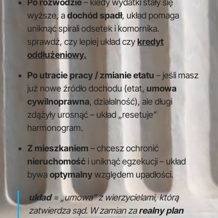
Po rozwodzie
– kiedy wydatki stały się
wyższe, a
dochód spadł
, układ pomaga
uniknąć spirali odsetek i komornika.
sprawdź, czy lepiej układ czy
kredyt
oddłużeniowy.
Po utracie pracy / zmianie etatu
– jeśli masz
już nowe źródło dochodu (etat,
umowa
cywilnoprawna
, działalność), ale długi
zdążyły urosnąć – układ „resetuje”
harmonogram.
Z mieszkaniem
– chcesz ochronić
nieruchomość
i uniknąć egzekucji – układ
bywa
optymalny
względem upadłości.
układ
= „umowa” z wierzycielami, którą
zatwierdza sąd. W zamian za
realny plan