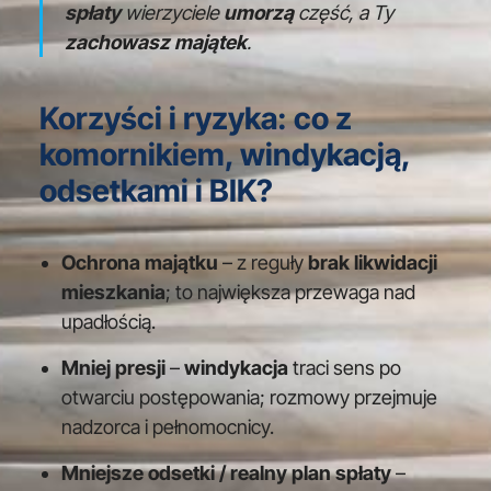
spłaty
wierzyciele
umorzą
część, a Ty
zachowasz majątek
.
Korzyści i ryzyka: co z
komornikiem, windykacją,
odsetkami i BIK?
Ochrona majątku
– z reguły
brak likwidacji
mieszkania
; to największa przewaga nad
upadłością.
Mniej presji
–
windykacja
traci sens po
otwarciu postępowania; rozmowy przejmuje
nadzorca i pełnomocnicy.
Mniejsze odsetki / realny plan spłaty
–