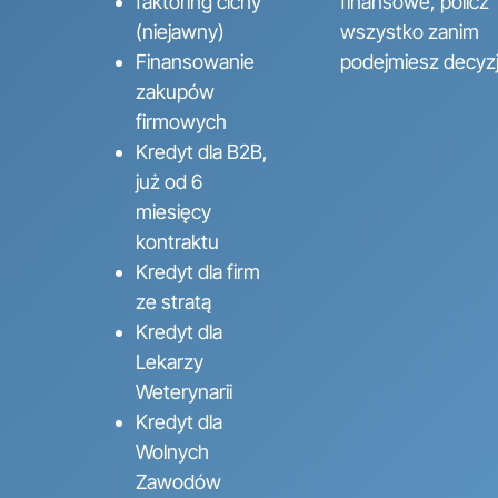
faktoring cichy
finansowe, policz
(niejawny)
wszystko zanim
Finansowanie
podejmiesz decyz
zakupów
firmowych
Kredyt dla B2B,
już od 6
miesięcy
kontraktu
Kredyt dla firm
ze stratą
Kredyt dla
Lekarzy
Weterynarii
Kredyt dla
Wolnych
Zawodów