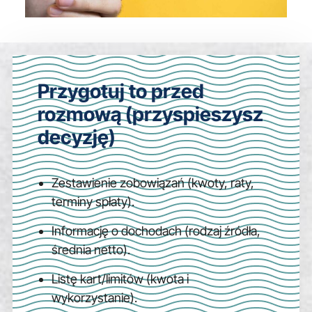
Przygotuj to przed
rozmową (przyspieszysz
decyzję)
Zestawienie zobowiązań (kwoty, raty,
terminy spłaty).
Informację o dochodach (rodzaj źródła,
średnia netto).
Listę kart/limitów (kwota i
wykorzystanie).