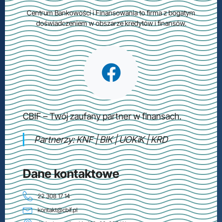
Centrum Bankowości i Finansowania to firma z bogatym
doświadczeniem w obszarze kredytów i finansów.
CBIF – Twój zaufany partner w finansach.
Partnerzy:
KNF
|
BIK
|
UOKiK | KRD
Dane kontaktowe
22 308 17 14
kontakt@cbif.pl