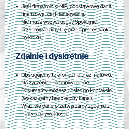
Jeśli firma/rolnik: NIP, podstawowe dane
finansowe, cel finansowania.
Nie masz wszystkiego? Spokojnie,
przeprowadzimy Cię przez proces krok
po kroku.
Zdalnie i dyskretnie
Obsługujemy telefonicznie oraz mailowo.
Na życzenie – rozmowa online.
Dokumenty możesz dosłać po kontakcie
(wskazujemy bezpieczny kanał).
Wrażliwe dane przetwarzamy zgodnie z
Polityką prywatności.