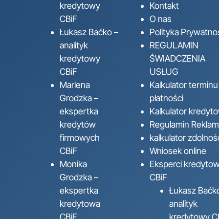
kredytowy
Kontakt
CBiF
O nas
Łukasz Baćko –
Polityka Prywatno
analityk
REGULAMIN
kredytowy
ŚWIADCZENIA
CBiF
USŁUG
Marlena
Kalkulator terminu
Grodzka –
płatności
ekspertka
Kalkulator kredyt
kredytów
Regulamin Reklama
firmowych
kalkulator zdolnoś
CBiF
Wniosek online
Monika
Eksperci kredytow
Grodzka –
CBiF
ekspertka
Łukasz Baćk
kredytowa
analityk
CBiF
kredytowy C