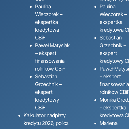
Paulina
Paulina
Wieczorek –
Wieczorek –
ekspertka
ekspertka
kredytowa
kredytowa C
CBiF
Sebastian
Paweł Matysiak
Grzechnik –
– ekspert
ekspert
finansowania
kredytowy C
rolników CBiF
Paweł Matys
Sebastian
– ekspert
Grzechnik –
finansowania
ekspert
rolników CBi
kredytowy
Monika Grod
CBiF
– ekspertka
Kalkulator nadpłaty
kredytowa C
kredytu 2026, policz
Marlena