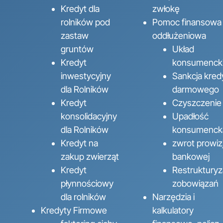
Kredyt dla
zwłokę
rolników pod
Pomoc finansowa 
zastaw
oddłużeniowa
gruntów
Układ
Kredyt
konsumenck
inwestycyjny
Sankcja kred
dla Rolników
darmowego
Kredyt
Czyszczenie
konsolidacyjny
Upadłość
dla Rolników
konsumenck
Kredyt na
zwrot prowizj
zakup zwierząt
bankowej
Kredyt
Restrukturyz
płynnościowy
zobowiązań
dla rolników
Narzędzia i
Kredyty Firmowe
kalkulatory