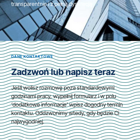
transparentnie i z pełną dyskrecją
DANE KONTAKTOWE
Zadzwoń lub napisz teraz
Jeśli wolisz rozmowę poza standardowymi
godzinami pracy, wypełnij formularz i w polu
‘dodatkowe informacje’ wpisz dogodny termin
kontaktu. Oddzwonimy wtedy, gdy będzie Ci
najwygodniej.