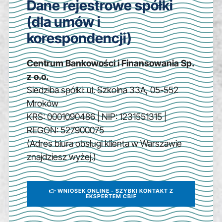
Dane rejestrowe spółki
(dla umów i
korespondencji)
Centrum Bankowości i Finansowania Sp.
z o.o.
Siedziba spółki: ul. Szkolna 33A, 05-552
Mroków
KRS: 0001090486 | NIP: 1231551315 |
REGON: 527900075
(Adres biura obsługi klienta w Warszawie
znajdziesz wyżej.)
👉 WNIOSEK ONLINE - SZYBKI KONTAKT Z
EKSPERTEM CBIF