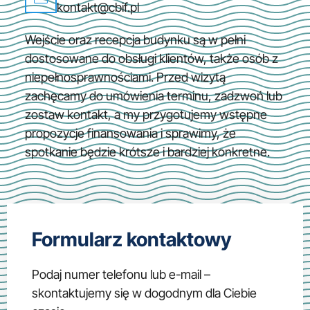
kontakt@cbif.pl
Wejście oraz recepcja budynku są w pełni
dostosowane do obsługi klientów, także osób z
niepełnosprawnościami. Przed wizytą
zachęcamy do umówienia terminu, zadzwoń lub
zostaw kontakt, a my przygotujemy wstępne
propozycje finansowania i sprawimy, że
spotkanie będzie krótsze i bardziej konkretne.
Formularz kontaktowy
Podaj numer telefonu lub e-mail –
skontaktujemy się w dogodnym dla Ciebie