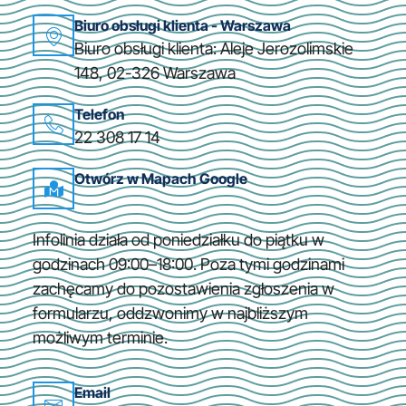
Biuro obsługi klienta - Warszawa
Biuro obsługi klienta: Aleje Jerozolimskie
148, 02-326 Warszawa
Telefon
22 308 17 14
Otwórz w Mapach Google
Infolinia działa od poniedziałku do piątku w
godzinach 09:00–18:00. Poza tymi godzinami
zachęcamy do pozostawienia zgłoszenia w
formularzu, oddzwonimy w najbliższym
możliwym terminie.
Email