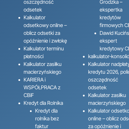
oszczędność
Grodzka –
odsetek
ekspertka
Kalkulator
kredytów
odsetkowy online –
firmowych C
oblicz odsetki za
Dawid Kucińs
opóźnienie i zwłokę
ekspert
Kalkulator terminu
kredytowy C
płatności
kalkulator-konsolid
Kalkulator zasiłku
Kalkulator nadpłat
macierzyńskiego
kredytu 2026, poli
KARIERA i
oszczędność
WSPÓŁPRACA z
odsetek
CBiF
Kalkulator zasiłku
Kredyt dla Rolnika
macierzyńskiego
Kredyt dla
Kalkulator odsetk
rolnika bez
online – oblicz ods
faktur
za opóźnienie i