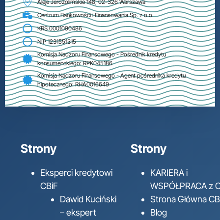
Aleje Jerozolimskie 148, 02-326 Warszawa
Centrum Bankowości i Finansowania Sp. z o.o.
KRS 0001090486
NIP 1231551315
Komisja Nadzoru Finansowego - Pośrednik kredytu
konsumenckiego: RPK045186
Komisja Nadzoru Finansowego - Agent pośrednika kredytu
hipotecznego: RHA0016649
Strony
Strony
Eksperci kredytowi
KARIERA i
CBiF
WSPÓŁPRACA z C
Dawid Kuciński
Strona Główna CB
– ekspert
Blog