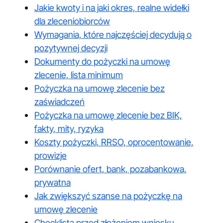
Jakie kwoty i na jaki okres, realne widełki
dla zleceniobiorców
Wymagania, które najczęściej decydują o
pozytywnej decyzji
Dokumenty do pożyczki na umowę
zlecenie, lista minimum
Pożyczka na umowę zlecenie bez
zaświadczeń
Pożyczka na umowę zlecenie bez BIK,
fakty, mity, ryzyka
Koszty pożyczki, RRSO, oprocentowanie,
prowizje
Porównanie ofert, bank, pozabankowa,
prywatna
Jak zwiększyć szanse na pożyczkę na
umowę zlecenie
Checklista przed złożeniem wniosku