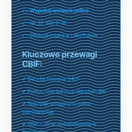
👉
Wypełnij wniosek online
👉 tel. 22 308 17 14
👉 Obsługa zdalna w całej Polsce
Kluczowe przewagi
CBIF:
✔ Decyzja nawet w 24h*
✔ Pomoc również przy słabszym BIK
✔ Bez opłat wstępnych, pełna
transparencja
✔ CBIF – 20 lat doświadczenia w
finansach