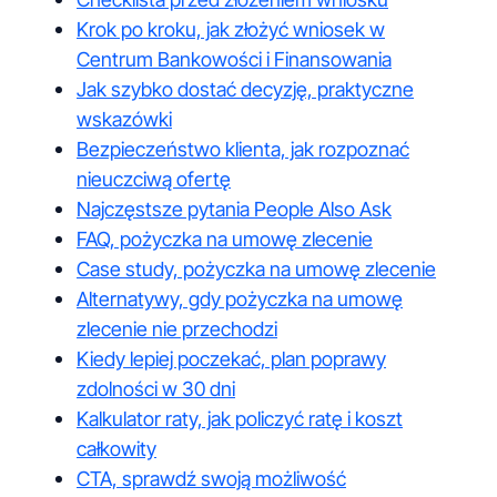
Krok po kroku, jak złożyć wniosek w
Centrum Bankowości i Finansowania
Jak szybko dostać decyzję, praktyczne
wskazówki
Bezpieczeństwo klienta, jak rozpoznać
nieuczciwą ofertę
Najczęstsze pytania People Also Ask
FAQ, pożyczka na umowę zlecenie
Case study, pożyczka na umowę zlecenie
Alternatywy, gdy pożyczka na umowę
zlecenie nie przechodzi
Kiedy lepiej poczekać, plan poprawy
zdolności w 30 dni
Kalkulator raty, jak policzyć ratę i koszt
całkowity
CTA, sprawdź swoją możliwość