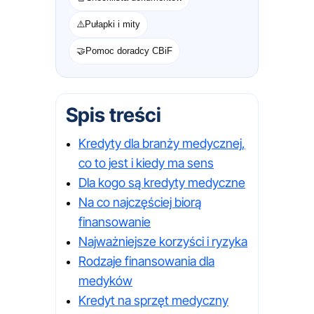
⚠️
Pułapki i mity
🤝
Pomoc doradcy CBiF
Spis treści
Kredyty dla branży medycznej,
co to jest i kiedy ma sens
Dla kogo są kredyty medyczne
Na co najczęściej biorą
finansowanie
Najważniejsze korzyści i ryzyka
Rodzaje finansowania dla
medyków
Kredyt na sprzęt medyczny