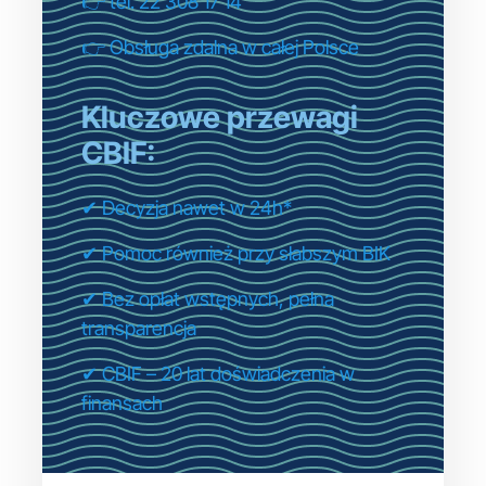
👉 tel. 22 308 17 14
👉 Obsługa zdalna w całej Polsce
Kluczowe przewagi
CBIF:
✔ Decyzja nawet w 24h*
✔ Pomoc również przy słabszym BIK
✔ Bez opłat wstępnych, pełna
transparencja
✔ CBIF – 20 lat doświadczenia w
finansach