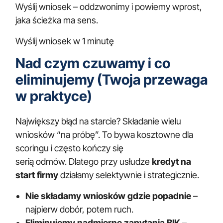
Wyślij wniosek – oddzwonimy i powiemy wprost,
jaka ścieżka ma sens.
Wyślij wniosek w 1 minutę
Nad czym czuwamy i co
eliminujemy (Twoja przewaga
w praktyce)
Największy błąd na starcie? Składanie wielu
wniosków “na próbę”. To bywa kosztowne dla
scoringu i często kończy się
serią odmów. Dlatego przy usłudze
kredyt na
start firmy
działamy selektywnie i strategicznie.
Nie składamy wniosków gdzie popadnie
–
najpierw dobór, potem ruch.
Eliminujemy nadmierne zapytania BIK
–