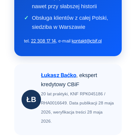
nawet przy słabszej historii
Obsługa klientów z całej Polski,
siedziba w Warszawie
22 308 17 14
kontakt@cbif.pl
tel.
, e-mail
Łukasz Baćko
, ekspert
kredytowy CBiF
20 lat praktyki, KNF RPK045186 /
ŁB
RHA0016649. Data publikacji 28 maja
2026, weryfikacja treści 28 maja
2026.