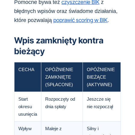
czyszczenie BIK
Pomocne bywa też
z
błędnych wpisów oraz świadome działania,
poprawić scoring w BIK
które pozwalają
.
Wpis zamknięty kontra
bieżący
CECHA
OPÓŹNIENIE
OPÓŹNIENIE
ZAMKNIĘTE
BIEŻĄCE
(SPŁACONE)
(AKTYWNE)
Start
Rozpoczęty od
Jeszcze się
okresu
dnia spłaty
nie rozpoczął
usunięcia
Wpływ
Maleje z
Silny i