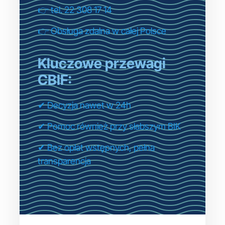
👉 tel. 22 308 17 14
👉 Obsługa zdalna w całej Polsce
Kluczowe przewagi
CBIF:
✔ Decyzja nawet w 24h
✔ Pomoc również przy słabszym BIK
✔ Bez opłat wstępnych, pełna
transparencja