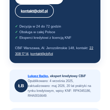
kontakt@cbif.pl
Decyzja w 24 do 72 godzin
Obsługa w całej Polsce
Eksperci kredytowi z licencją KNF
22
CBiF Warszawa, Al. Jerozolimskie 148, kontakt:
308 17 14
kontakt@cbif.pl
,
Łukasz Baćko
, ekspert kredytowy CBiF
Opublikowano: 4 września 2025,
ŁB
zaktualizowano: maj 2026, 20 lat praktyki na
rynku kredytowym, wpisy KNF: RPK045186,
RHA0016649.