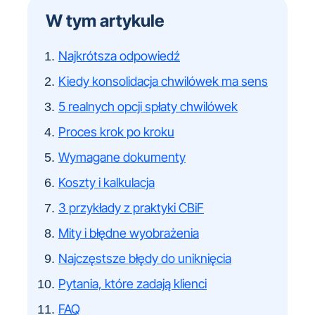
W tym artykule
Najkrótsza odpowiedź
Kiedy konsolidacja chwilówek ma sens
5 realnych opcji spłaty chwilówek
Proces krok po kroku
Wymagane dokumenty
Koszty i kalkulacja
3 przykłady z praktyki CBiF
Mity i błędne wyobrażenia
Najczęstsze błędy do uniknięcia
Pytania, które zadają klienci
FAQ