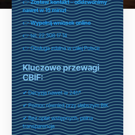
👉
Zostaw kontakt – oddzwonimy
nawet w 15 minut
👉
Wypełnij wniosek online
👉 tel. 22 308 17 14
👉 Obsługa zdalna w całej Polsce
Kluczowe przewagi
CBIF:
✔ Decyzja nawet w 24h*
✔ Pomoc również przy słabszym BIK
✔ Bez opłat wstępnych, pełna
transparencja