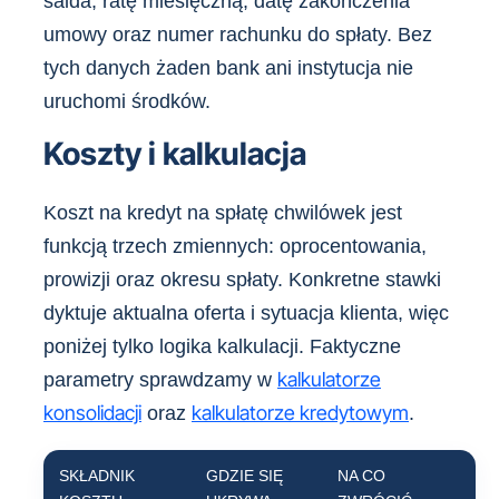
salda, ratę miesięczną, datę zakończenia
umowy oraz numer rachunku do spłaty. Bez
tych danych żaden bank ani instytucja nie
uruchomi środków.
Koszty i kalkulacja
Koszt na kredyt na spłatę chwilówek jest
funkcją trzech zmiennych: oprocentowania,
prowizji oraz okresu spłaty. Konkretne stawki
dyktuje aktualna oferta i sytuacja klienta, więc
poniżej tylko logika kalkulacji. Faktyczne
kalkulatorze
parametry sprawdzamy w
konsolidacji
kalkulatorze kredytowym
oraz
.
SKŁADNIK
GDZIE SIĘ
NA CO