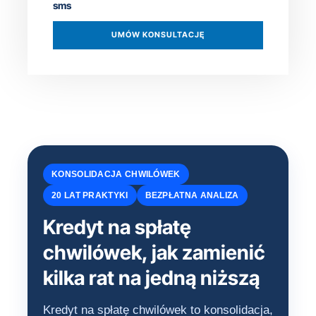
sms
UMÓW KONSULTACJĘ
KONSOLIDACJA CHWILÓWEK
20 LAT PRAKTYKI
BEZPŁATNA ANALIZA
Kredyt na spłatę
chwilówek, jak zamienić
kilka rat na jedną niższą
Kredyt na spłatę chwilówek to konsolidacja,