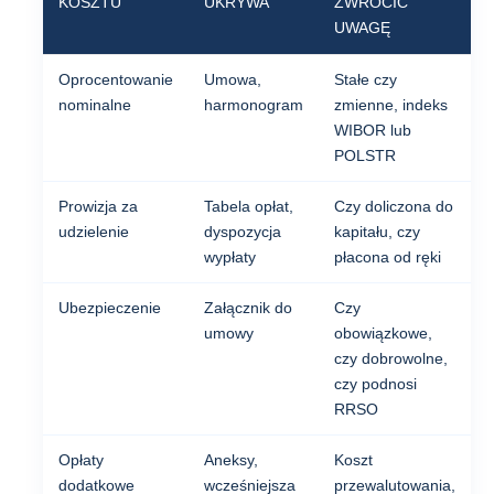
KOSZTU
UKRYWA
ZWRÓCIĆ
UWAGĘ
Oprocentowanie
Umowa,
Stałe czy
nominalne
harmonogram
zmienne, indeks
WIBOR lub
POLSTR
Prowizja za
Tabela opłat,
Czy doliczona do
udzielenie
dyspozycja
kapitału, czy
wypłaty
płacona od ręki
Ubezpieczenie
Załącznik do
Czy
umowy
obowiązkowe,
czy dobrowolne,
czy podnosi
RRSO
Opłaty
Aneksy,
Koszt
dodatkowe
wcześniejsza
przewalutowania,