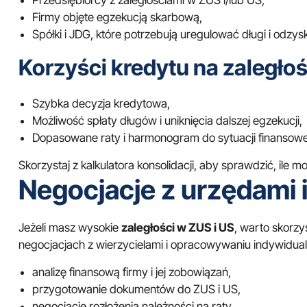
Przedsiębiorcy z zaległościami w ZUS i/lub US,
Firmy objęte egzekucją skarbową,
Spółki i JDG, które potrzebują uregulować długi i odzy
Korzyści kredytu na zaległoś
Szybka decyzja kredytowa,
Możliwość spłaty długów i uniknięcia dalszej egzekucji,
Dopasowane raty i harmonogram do sytuacji finansowej
Skorzystaj z
kalkulatora konsolidacji
, aby sprawdzić, ile m
Negocjacje z urzędami 
Jeżeli masz wysokie
zaległości w ZUS i US
, warto skorz
negocjacjach z wierzycielami i opracowywaniu indywidua
analizę finansową firmy i jej zobowiązań,
przygotowanie dokumentów do ZUS i US,
negocjacje rozłożenia należności na raty,