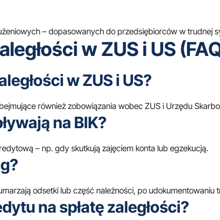
użeniowych
– dopasowanych do przedsiębiorców w trudnej sy
aległości w ZUS i US (FAQ
ległości w ZUS i US?
e obejmujące również zobowiązania wobec ZUS i Urzędu Skarb
pływają na BIK?
redytową – np. gdy skutkują zajęciem konta lub egzekucją.
ug?
 umarzają odsetki lub część należności, po udokumentowaniu 
edytu na spłatę zaległości?