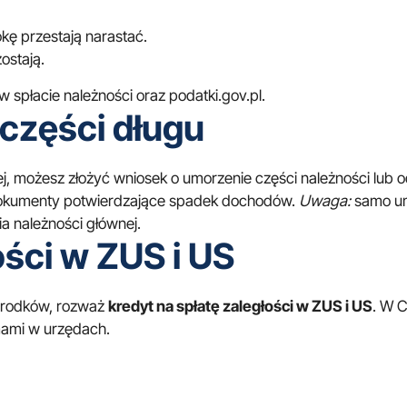
kę przestają narastać.
ostają.
 w spłacie należności
oraz
podatki.gov.pl
.
części długu
owej, możesz złożyć wniosek o umorzenie części należności lub 
 dokumenty potwierdzające spadek dochodów.
Uwaga:
samo um
 należności głównej.
ości w ZUS i US
 środków, rozważ
kredyt na spłatę zaległości w ZUS i US
. W
C
emami w urzędach.