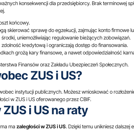
ych konsekwencji dla przedsiębiorcy. Brak terminowej spłaty
ej.
koszt końcowy.
 skierować sprawę do egzekucji, zajmując konto firmowe lu
rodki, uniemożliwiając regulowanie bieżących zobowiązań.
ą zdolność kredytową i ograniczają dostęp do finansowania.
dkach grożą kary finansowe, a nawet odpowiedzialność karn
sterstwa Finansów
oraz
Zakładu Ubezpieczeń Społecznych
.
 wobec ZUS i US?
 wobec instytucji publicznych. Możesz wnioskować o rozłożeni
łości w ZUS i US
oferowanego przez CBIF.
 ZUS i US na raty
firma ma
zaległości w ZUS i US
. Dzięki temu unikniesz dalszej