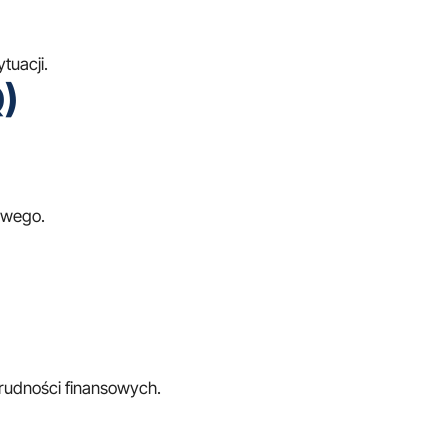
tuacji.
)
owego.
trudności finansowych.