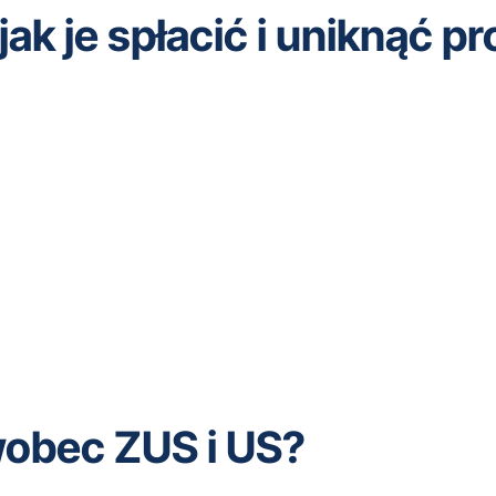
 jak je spłacić i uniknąć
 wobec ZUS i US?