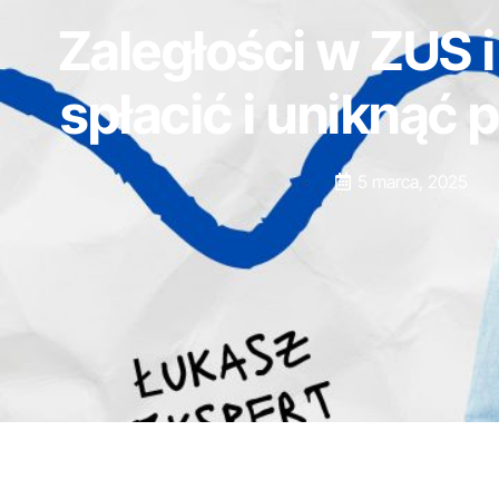
Zaległości w ZUS i 
spłacić i uniknąć
5 marca, 2025