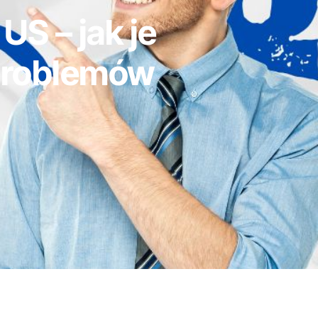
US – jak je
 problemów