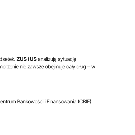
odsetek.
ZUS i US
analizują sytuację
orzenie nie zawsze obejmuje cały dług – w
entrum Bankowości i Finansowania (CBIF)