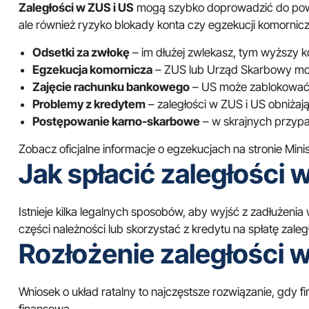
Zaległości w ZUS i US
mogą szybko doprowadzić do poważn
ale również ryzyko blokady konta czy egzekucji komornicz
Odsetki za zwłokę
– im dłużej zwlekasz, tym wyższy 
Egzekucja komornicza
– ZUS lub Urząd Skarbowy mogą
Zajęcie rachunku bankowego
– US może zablokować ś
Problemy z kredytem
– zaległości w ZUS i US obniżaj
Postępowanie karno-skarbowe
– w skrajnych przypa
Zobacz oficjalne informacje o egzekucjach na stronie
Mini
Jak spłacić zaległości
Istnieje kilka legalnych sposobów, aby wyjść z zadłużenia
części należności lub skorzystać z
kredytu na spłatę zaleg
Rozłożenie zaległości w
Wniosek o układ ratalny to najczęstsze rozwiązanie, gdy 