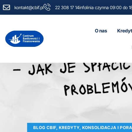
kontakt@cbif.pl
22 308 17 14
infolinia czynna 09:00 do 1
O nas
Kredyt
BLOG CBIF, KREDYTY, KONSOLIDACJA I PO