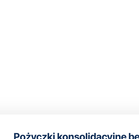
acyjne bez
owej, 17
Pożyczki konsolidacyjne be