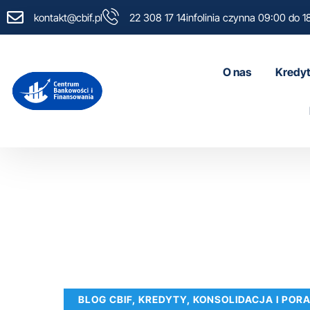
kontakt@cbif.pl
22 308 17 14
infolinia czynna 09:00 do 1
O nas
Kredyt
BLOG CBIF, KREDYTY, KONSOLIDACJA I PO