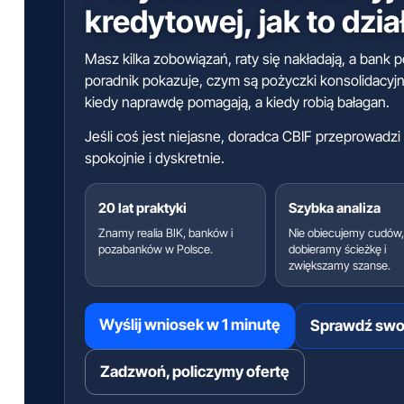
kredytowej, jak to dzia
Masz kilka zobowiązań, raty się nakładają, a ban
poradnik pokazuje, czym są pożyczki konsolidacyjn
kiedy naprawdę pomagają, a kiedy robią bałagan.
Jeśli coś jest niejasne, doradca CBIF przeprowadzi 
spokojnie i dyskretnie.
20 lat praktyki
Szybka analiza
Znamy realia BIK, banków i
Nie obiecujemy cudów
pozabanków w Polsce.
dobieramy ścieżkę i
zwiększamy szanse.
Wyślij wniosek w 1 minutę
Sprawdź swoj
Zadzwoń, policzymy ofertę