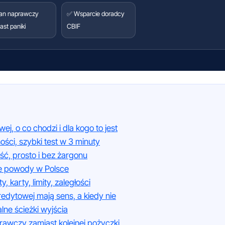
an naprawczy
✅ Wsparcie doradcy
ast paniki
CBIF
j, o co chodzi i dla kogo to jest
ści, szybki test w 3 minuty
ść, prosto i bez żargonu
ze powody w Polsce
, karty, limity, zaległości
redytowej mają sens, a kiedy nie
alne ścieżki wyjścia
prawczy zamiast kolejnej pożyczki