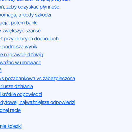
ań, żeby odzyskać płynność
pomaga, a kiedy szkodzi
izacja, potem bank
y zwiększyć szanse
wet przy dobrych dochodach
re podnoszą wynik
re naprawdę działają
o uważać w umowach
ń
 vs pozabankowa vs zabezpieczona
riusze działania
i krótkie odpowiedzi
edytowej, najważniejsze odpowiedzi
dnej racie
nie ścieżki