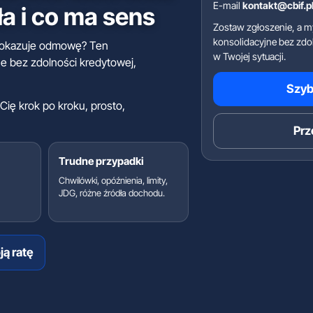
E-mail
kontakt@cbif.p
ła i co ma sens
Zostaw zgłoszenie, a m
konsolidacyjne bez zdo
k pokazuje odmowę? Ten
w Twojej sytuacji.
e bez zdolności kredytowej,
Szyb
Cię krok po kroku, prosto,
Prz
Trudne przypadki
,
Chwilówki, opóźnienia, limity,
JDG, różne źródła dochodu.
ą ratę