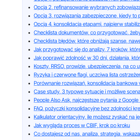
Opcja 2, refinansowanie wybranych zobowiąz
Opcja 3, rozwiązania zabezpieczone, kiedy to 
Opcja 4, konsolidacja etapami, najpierw stabil
Checklista dokumentów, co przygotować, żeb
Checklista błędów, które obniżają szanse, na
Jak przygotować się do analizy, 7 kroków, któ
Jak poprawić zdolność w 30 dni, działania, któ
Koszty, RRSO, prowizje, ubezpieczenia, na c
Ryzyka i czerwone flagi, uczciwa lista ostrzeże
Porównanie rozwiązań, konsolidacja bankowa
Case study, 3 typowe sytuacje i możliwe scena
People Also Ask, najczęstsze pytania z Google 
FAQ, pożyczki konsolidacyjne bez zdolności kr
Kalkulator orientacyjny, ile możesz zyskać na je
Jak wygląda proces w CBIF, krok po kroku
Co dostajesz od nas, analiza, strategia, wskaza