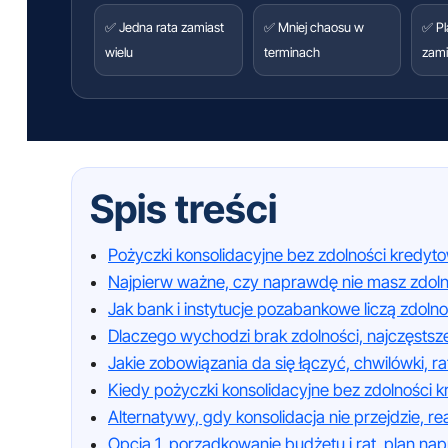
✅ Jedna rata zamiast
✅ Mniej chaosu w
✅ Pl
wielu
terminach
zami
Spis treści
Pożyczki konsolidacyjne bez zdolności kredytowe
Najpierw ważne, czy naprawdę nie masz zdolno
Jak bank i instytucje pozabankowe liczą zdolno
Dlaczego wychodzi brak zdolności, najczęsts
Jakie zobowiązania da się łączyć, chwilówki, raty
Kiedy pożyczki konsolidacyjne bez zdolności k
Alternatywy, gdy konsolidacja nie przejdzie, re
Opcja 1, porządkowanie budżetu i rat, plan na