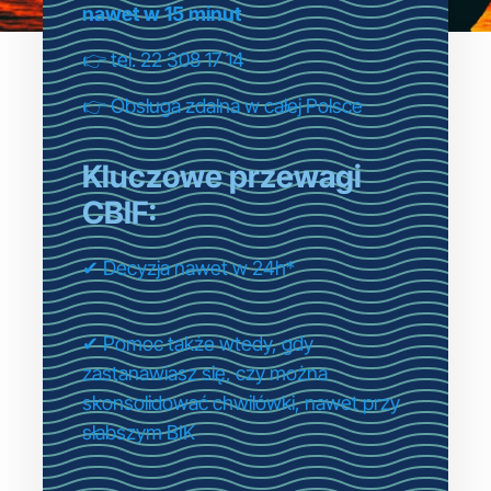
nawet w 15 minut
👉 tel. 22 308 17 14
👉 Obsługa zdalna w całej Polsce
Kluczowe przewagi
CBIF:
✔ Decyzja nawet w 24h*
✔ Pomoc także wtedy, gdy
zastanawiasz się, czy można
skonsolidować chwilówki, nawet przy
słabszym BIK