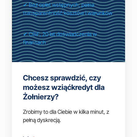
✔ Bez opłat wstępnych, pełna
transparentność kosztów i warunków
✔ CBiF, 20 lat doświadczenia w
finansach
Chcesz sprawdzić, czy
możesz wziąćkredyt dla
Żołnierzy?
Zrobimy to dla Ciebie w kilka minut, z
pełną dyskrecją.