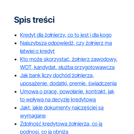
Spis treści
Kredyt dla żołnierzy, co to jest i dla kogo
Najszybsza odpowiedź, czy żołnierz ma
łatwiej o kredyt
Kto może skorzystać, żołnierz zawodowy,
WOT, kandydat, służba przygotowawcza
Jak bank liczy dochód żołnierza,
uposażenie, dodatki, premie, świadczenia
Umowa o pracę, powołanie, kontrakt, jak
to wpływa na decyzję kredytową
Jakt, jakie dokumenty najczęściej są
wymagane
Zdolność kredytowa żołnierza, co ją
podnosi, co ją obniża