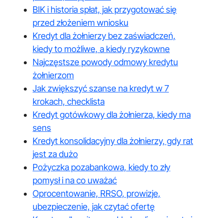
BIK i historia spłat, jak przygotować się
przed złożeniem wniosku
Kredyt dla żołnierzy bez zaświadczeń,
kiedy to możliwe, a kiedy ryzykowne
Najczęstsze powody odmowy kredytu
żołnierzom
Jak zwiększyć szanse na kredyt w 7
krokach, checklista
Kredyt gotówkowy dla żołnierza, kiedy ma
sens
Kredyt konsolidacyjny dla żołnierzy, gdy rat
jest za dużo
Pożyczka pozabankowa, kiedy to zły
pomysł i na co uważać
Oprocentowanie, RRSO, prowizje,
ubezpieczenie, jak czytać ofertę