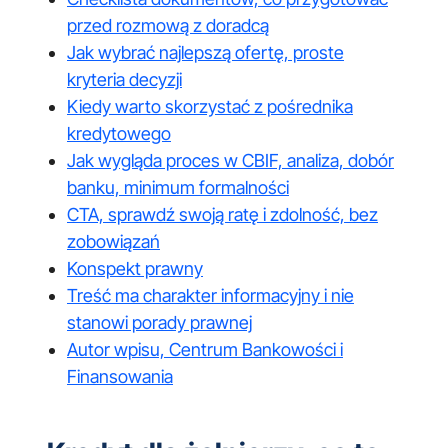
przed rozmową z doradcą
Jak wybrać najlepszą ofertę, proste
kryteria decyzji
Kiedy warto skorzystać z pośrednika
kredytowego
Jak wygląda proces w CBIF, analiza, dobór
banku, minimum formalności
CTA, sprawdź swoją ratę i zdolność, bez
zobowiązań
Konspekt prawny
Treść ma charakter informacyjny i nie
stanowi porady prawnej
Autor wpisu, Centrum Bankowości i
Finansowania