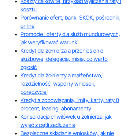
Koszty całkowite, przykład wyliczenia raty i
kosztu
Porównanie ofert, bank, SKOK, pośrednik,
online
Promocje i oferty dla służb mundurowych,
jak weryfikować warunki
Kredyt dla żołnierza a przeniesienie
służbowe, delegacje, misje, co warto
zgłosić
Kredyt dla żołnierzy a małżeństwo,
rozdzielność, wspólny wniosek,
poręczyciel
Kredyt a zobowiązania, limity, karty, raty 0
procent, leasing, abonamenty
Konsolidacja chwilówek u żołnierza, jak
wyjść z pętli zadłużenia
Bezpieczne składanie wniosków, jak nie