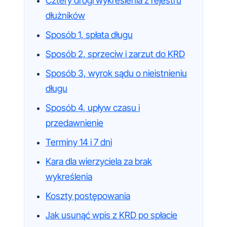
Cztery drogi wykreślenia z rejestru
dłużników
Sposób 1, spłata długu
Sposób 2, sprzeciw i zarzut do KRD
Sposób 3, wyrok sądu o nieistnieniu
długu
Sposób 4, upływ czasu i
przedawnienie
Terminy 14 i 7 dni
Kara dla wierzyciela za brak
wykreślenia
Koszty postępowania
Jak usunąć wpis z KRD po spłacie