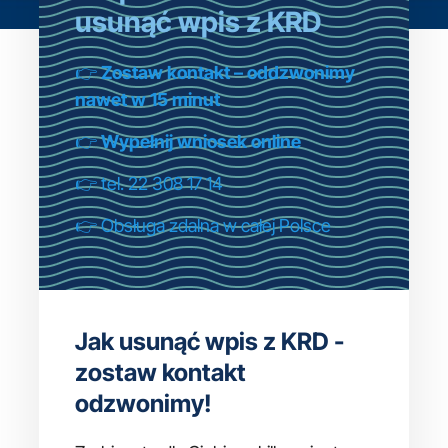
usunąć wpis z KRD
👉
Zostaw kontakt – oddzwonimy
nawet w 15 minut
👉
Wypełnij wniosek online
👉 tel. 22 308 17 14
👉 Obsługa zdalna w całej Polsce
Jak usunąć wpis z KRD -
zostaw kontakt
odzwonimy!