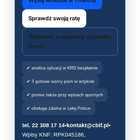
Wyślij wniosek w 1 minutę
Sprawdź swoją ratę
Zadzwoń, pomożemy rozwikłać
temat
✔ analiza sytuacji w KRD bezpłatnie
✔ 3 gotowe wzory pism w artykule
✔ pomoc także przy wpisach spornych
✔ obsługa zdalna w całej Polsce
tel. 22 308 17 14
•
kontakt@cbif.pl
•
Wpisy KNF: RPK045186,