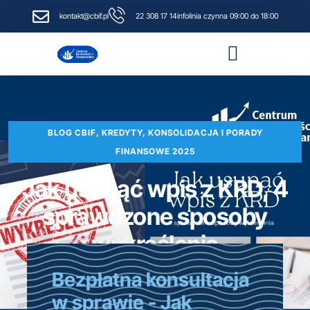
kontakt@cbif.pl
22 308 17 14
infolinia czynna 09:00 do 18:00
Narzędzia i kalkulatory finansowe
BLOG CBIF, KREDYTY, KONSOLIDACJA I PORADY
FINANSOWE 2025
Jak usunąć wpis z KRD, 4
sprawdzone sposoby
wykreślenia
Bezpłatna konsultacja
21 kwietnia, 2026
w sprawie - Jak