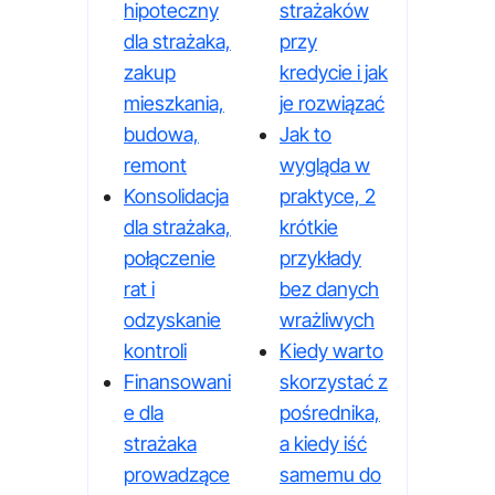
hipoteczny
strażaków
dla strażaka,
przy
zakup
kredycie i jak
mieszkania,
je rozwiązać
budowa,
Jak to
remont
wygląda w
Konsolidacja
praktyce, 2
dla strażaka,
krótkie
połączenie
przykłady
rat i
bez danych
odzyskanie
wrażliwych
kontroli
Kiedy warto
Finansowani
skorzystać z
e dla
pośrednika,
strażaka
a kiedy iść
prowadzące
samemu do