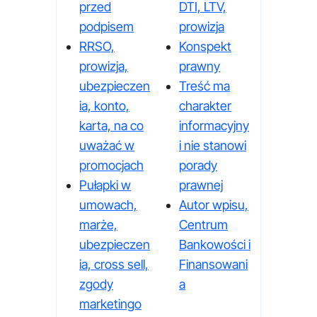
przed
DTI, LTV,
podpisem
prowizja
RRSO,
Konspekt
prowizja,
prawny
ubezpieczen
Treść ma
ia, konto,
charakter
karta, na co
informacyjny
uważać w
i nie stanowi
promocjach
porady
Pułapki w
prawnej
umowach,
Autor wpisu,
marże,
Centrum
ubezpieczen
Bankowości i
ia, cross sell,
Finansowani
zgody
a
marketingo