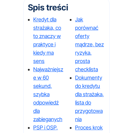
Spis treści
Kredyt dla
Jak
strażaka, co
porównać
to znaczy w
oferty
praktyce i
mądrze, bez
kiedy ma
ryzyka,
sens
prosta
Najważniejsz
checklista
e w 60
Dokumenty
sekund,
do kredytu
szybka
dla strażaka,
odpowiedź
lista do
dla
przygotowa
zabieganych
nia
PSP i OSP,
Proces krok