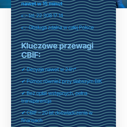
nawet w 15 minut
👉 tel. 22 308 17 14
👉 Obsługa zdalna w całej Polsce
Kluczowe przewagi
CBIF:
✔ Decyzja nawet w 24h*
✔ Pomoc również przy słabszym BIK
✔ Bez opłat wstępnych, pełna
transparencja
✔ CBIF – 20 lat doświadczenia w
finansach