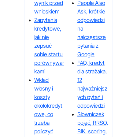
wynik przed
People Also
wnioskiem
Ask, krótkie
Zapytania
odpowiedzi
kredytowe,
na
jak nie
najczęstsze
zepsuć
pytania z
sobie startu
Google
porównywar
FAQ, kredyt
kami
dla strażaka,
Wkład
12
własny i
najważniejsz
koszty
ych pytań i
okołokredyt
odpowiedzi
owe, co
Słowniczek
trzeba
pojęć, RRSO,
policzyć
BIK, scoring,