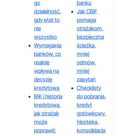
go
banku
działalność,
Jak CBIF
gdy etat to
pomaga
nie
strażakom,
wszystko
bezpieczna
Wymagania
ścieżka,
banków, co
mniej
realnie
odmów,
wpływa na
mniej
decyzję
zapytań
kredytową
Checklisty
BIK i historia
do pobrania,
kredytowa,
kredyt
jak strażak
gotówkowy,
może
hipoteka,
poprawić
konsolidacja