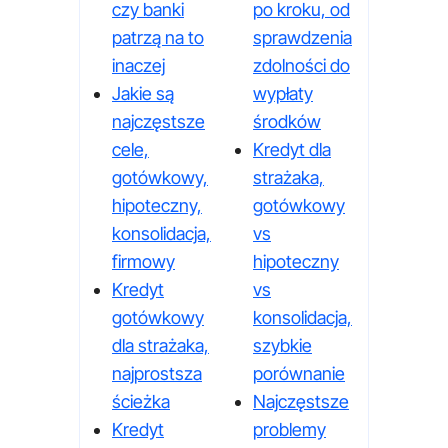
czy banki
po kroku, od
patrzą na to
sprawdzenia
inaczej
zdolności do
Jakie są
wypłaty
najczęstsze
środków
cele,
Kredyt dla
gotówkowy,
strażaka,
hipoteczny,
gotówkowy
konsolidacja,
vs
firmowy
hipoteczny
Kredyt
vs
gotówkowy
konsolidacja,
dla strażaka,
szybkie
najprostsza
porównanie
ścieżka
Najczęstsze
Kredyt
problemy