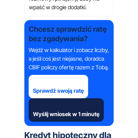
wpaść w drogie dodatki.
Chcesz sprawdzić ratę
bez zgadywania?
Wejdź w kalkulator i zobacz liczby,
a jeśli coś jest niejasne, doradca
CBIF policzy ofertę razem z Tobą.
Sprawdź swoją ratę
Wyślij wniosek w 1 minutę
Kredyt hipoteczny dla