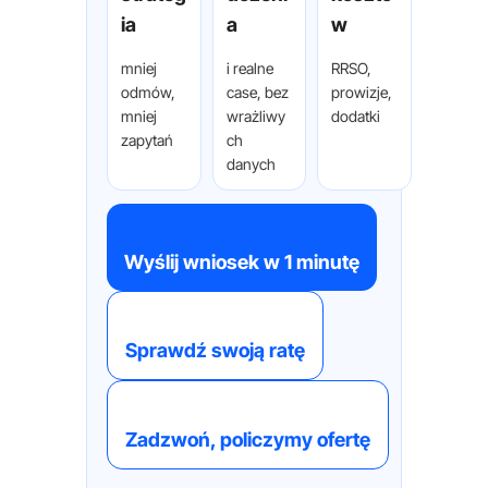
ia
a
w
mniej
i realne
RRSO,
odmów,
case, bez
prowizje,
mniej
wrażliwy
dodatki
zapytań
ch
danych
Wyślij wniosek w 1 minutę
Sprawdź swoją ratę
Zadzwoń, policzymy ofertę