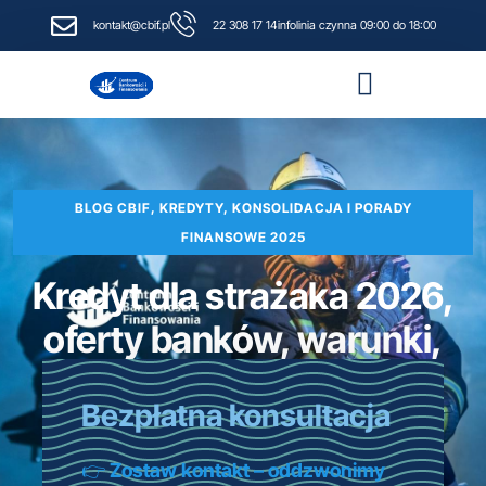
kontakt@cbif.pl
22 308 17 14
infolinia czynna 09:00 do 18:00
Narzędzia i kalkulatory finansowe
BLOG CBIF, KREDYTY, KONSOLIDACJA I PORADY
FINANSOWE 2025
Kredyt dla strażaka 2026,
oferty banków, warunki,
raty, RRSO
Bezpłatna konsultacja
24 grudnia, 2025
👉
Zostaw kontakt – oddzwonimy